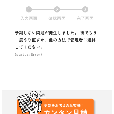
1
2
3
現
現
現
入力画面
確認画面
完了画面
在
在
在
表
表
表
予期しない問題が発生しました。 後でもう
示
示
示
一度やり直すか、他の方法で管理者に連絡
さ
さ
さ
してください。
れ
れ
れ
(status: Error)
て
て
て
い
い
い
る
る
る
画
画
画
面
面
面
で
で
で
す
す
す
。
。
。