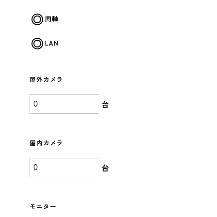
同軸
LAN
屋外カメラ
台
屋内カメラ
台
モニター